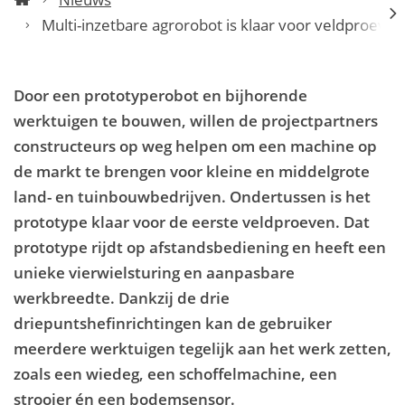
Startpagina
Multi-inzetbare agrorobot is klaar voor veldproeven
scr
na
li
Door een prototyperobot en bijhorende
werktuigen te bouwen, willen de projectpartners
constructeurs op weg helpen om een machine op
de markt te brengen voor kleine en middelgrote
land- en tuinbouwbedrijven. Ondertussen is het
prototype klaar voor de eerste veldproeven. Dat
prototype rijdt op afstandsbediening en heeft een
unieke vierwielsturing en aanpasbare
werkbreedte. Dankzij de drie
driepuntshefinrichtingen kan de gebruiker
meerdere werktuigen tegelijk aan het werk zetten,
zoals een wiedeg, een schoffelmachine, een
strooier én een bodemsensor.