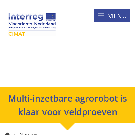
Naar
inhoud
MENU
Cimat
Multi-inzetbare agrorobot is
klaar voor veldproeven
Nieuws